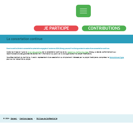
JE PARTICIPE
CONTRIBUTIONS
La concertation continue
Dans la continuité de la concertation préalable engagée à l’automne 2024, Elengy poursuit le dialogue dans le cadre d’une concertation continue.
Après les mises en ligne du
bilan des garantes
de la concertation continue et du
rapport du maître d’ouvrage
, Elengy a décidé, conformément aux
recommandations des garantes, de poursuivre l’information du public et le dialogue autour du projet Medhyterra.
Vous êtes habitant du territoire, riverain, représentant d’une association ou simplement intéressé par le projet Medhyterra, complétez le
formulaire en ligne
pour suivre l’actualité du projet.
© 2024 -
2concert
•
Mentions légales
•
Politique de Confidentialité