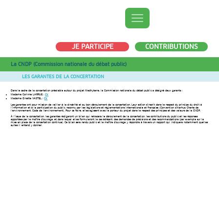
JE PARTICIPE
CONTRIBUTIONS
La CNDP (Commission nationale du débat public)
LES GARANTES DE LA CONCERTATION
Dans le cadre de la concertation préalable autour du projet Medhyterra, la Commission nationale du débat public a désigné deux garants :
Madame Corinne LARRUE :
CV
Madame Ginette VASTEL :
CV
Les garantes ont pour mission de veiller à la sincérité et au bon déroulement de la concertation. Leur action s’inscrit dans le respect du principe du droit à
l’information et à la participation du public, reconnu par les législations et règlementations internationale et française (Convention d’Aarhus, Charte de
l’environnement, Code de l’environnement). Pour ce faire, elles agissent avec le porteur du projet dans le respect des principes et des valeurs de la CNDP.
À l’issue de la concertation, les garantes rédigeront un bilan qui retracera le déroulement de la concertation, les contributions du public et les réponses
apportées par le maître d’ouvrage, et dans lequel elles formuleront le cas échéant, des demandes de précisions et des recommandations (par exemple sur la
mise en place de la concertation continue). Ce bilan sera rendu public et le maître d’ouvrage y répondra à travers un rapport qui indiquera notamment quelles
suites il entend y donner.